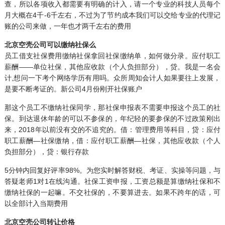
查，所以各项收入都需要有明确的计入，请一个专业的科技人员每个
月大概在4千-6千左右，不过为了节约成本我们可以交给专业的代理记
账的公司来做，一年也才两千左右的费用
北京空壳公司可以缴纳社保么
员工借支社保费用缴纳社保拿回社保缴纳单，如何做分录。应付职工
薪酬——单位社保，其他应收款（个人负担部分），贷。我是一名会
计,想问一下考个网络学历有用吗。众所周知会计人如果要往上发展，
是要不断考证的。新公司4月份刚开社保账户
那这个员工不缴纳社保同学，那社保申报表不需要申报这个员工的社
保。到达退休年龄的可以不参保的，年纪轻的要参保的不过政策刚出
来，2018年以前没有交的不追究的。借：管理费用等科目，贷：应付
职工薪酬—社保缴纳，借：应付职工薪酬—社保，其他应收款（个人
负担部分），贷：银行存款
5分钟内回复好评率98%。为您实时解答财税、考证、实操等问题，与
答疑老师1对1在线沟通。社保工资申报，工资总额是算缴纳社保和不
缴纳社保的一起嘛。不交社保的，不要算进去。如果不跨年的话，可
以全部计入当期费用
北京空壳公司转让价格