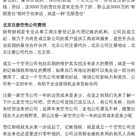
要负的。像你所说的，你办的就是一个空壳公司，你肯定没那么多
钱，所以，这3000万的责任你是肯定负不了的，那么这3000万的“有
限责任”相对于你来说，就是一种“无限责任”
北京注册空壳公司费用
丽帮财税是专业从事工商注册登记及
代理记账
的机构。公司自成立
起，致力于为有意成立新公司的客户提供工商咨询服务，是您开办企
业前期的最佳合作伙伴。北京
公司注册
代办，北京公司注册地址，北
京注册公司代办，北京营...
成立一个空壳公司包括后期的维护其实也没有多大的费用，就是一年
的记账报税和地址的费用，如果自己有地址的都可以免去这一部分的
费用了。成立一个空壳公司有哪些好处。增强公司影响力和资历。公
司有一定的年长，有助于企业获得机会来竞标合同
注册一家空壳公司一年的运营成本是多少。在这之前我们先来了解一
下什么是空壳公司吧。空壳公司是指已设立法人，有公司名称，但尚
未经营业务的公司，近两年来空壳公司，皮包公司屡见不鲜，频繁出
现在大众的视野里。那么注册一家空壳公司一年的运营成本是多少呢
雪亿财税就先从第一步说起了。记账报税：就是成立一个空壳公司没
有业务也还是要进行零申报的。公司运营都会被税务局的相关人员检